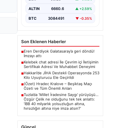
bir biçimde bağlantı sağlaması ciddi
bir hassasiyet taşımaktadır. Güncel
ALTIN
6660.6
▲ +2.59%
olarak…
BTC
3084491
▼ -0.35%
Son Eklenen Haberler
Eren Derdiyok Galatasaray’a geri döndü!
■
İmzayı attı
Kelebek chat adresi İle Çevrim içi İletişimin
■
Sertifikalı Adresi Ve Muhabbet Deneyimi
Hakkari’de JİHA Destekli Operasyonda 253
■
Kilo Uyuşturucu Ele Geçirildi
(Özet) Hradec Kralove – Beşiktaş Maçı
■
Özeti ve Tüm Önemli Anları
Tuzla’da ‘Millet İradesine Saygı’ yürüyüşü…
■
Özgür Çelik ne olduğunu tek tek anlattı:
‘İBB 40 milyarlık yolsuzluğun altına,
hırsızlığın altına niye imza atsın?’
Güncel