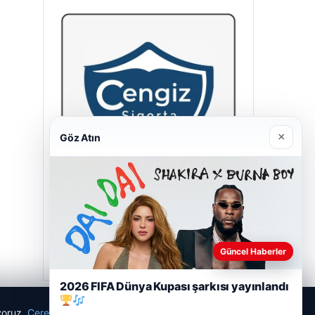
×
Göz Atın
Cengiz Sigorta
23/06/2026
Güncel Haberler
2026 FIFA Dünya Kupası şarkısı yayınlandı
ıyoruz.
Çerez Politikamız
Reddet
Kabul Et