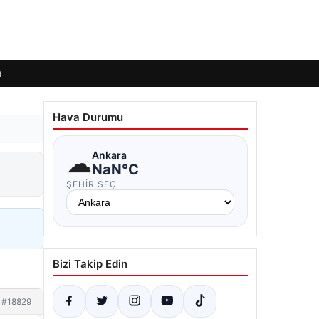
ı
Hava Durumu
☁
Ankara
NaN°C
ŞEHIR SEÇ
Bizi Takip Edin
#18829