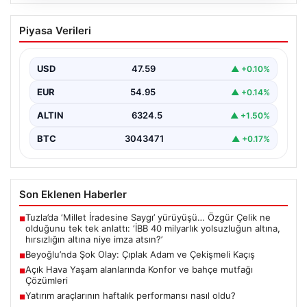
05.08.2026
Beyoğlu’nda Şok Olay: Çıplak Adam ve
Piyasa Verileri
Çekişmeli Kaçış
Beyoğlu’nun tarihi ve turistik semtlerinden biri olan
Firuzağa Mahallesi’nde geçtiğimiz gün ilginç ve bir…
USD
47.59
▲ +0.10%
EUR
54.95
▲ +0.14%
ALTIN
6324.5
▲ +1.50%
BTC
3043471
▲ +0.17%
Son Eklenen Haberler
Tuzla’da ‘Millet İradesine Saygı’ yürüyüşü… Özgür Çelik ne
■
olduğunu tek tek anlattı: ‘İBB 40 milyarlık yolsuzluğun altına,
hırsızlığın altına niye imza atsın?’
Beyoğlu’nda Şok Olay: Çıplak Adam ve Çekişmeli Kaçış
■
Açık Hava Yaşam alanlarında Konfor ve bahçe mutfağı
■
Çözümleri
Yatırım araçlarının haftalık performansı nasıl oldu?
■