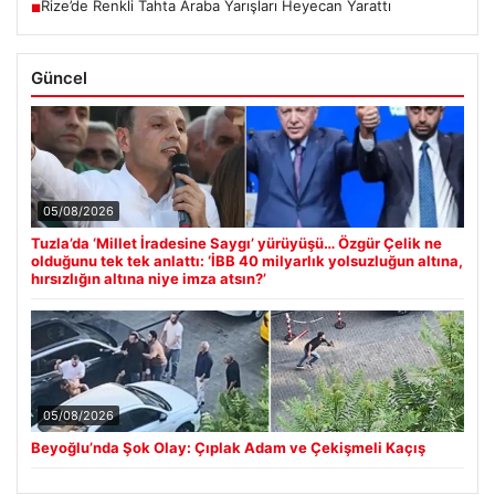
Rize’de Renkli Tahta Araba Yarışları Heyecan Yarattı
■
Güncel
05/08/2026
Tuzla’da ‘Millet İradesine Saygı’ yürüyüşü… Özgür Çelik ne
olduğunu tek tek anlattı: ‘İBB 40 milyarlık yolsuzluğun altına,
hırsızlığın altına niye imza atsın?’
05/08/2026
Beyoğlu’nda Şok Olay: Çıplak Adam ve Çekişmeli Kaçış