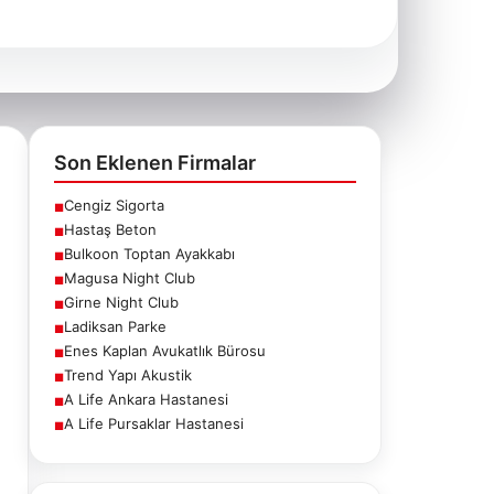
Son Eklenen Firmalar
Cengiz Sigorta
■
Hastaş Beton
■
Bulkoon Toptan Ayakkabı
■
Magusa Night Club
■
Girne Night Club
■
Ladiksan Parke
■
Enes Kaplan Avukatlık Bürosu
■
Trend Yapı Akustik
■
A Life Ankara Hastanesi
■
A Life Pursaklar Hastanesi
■