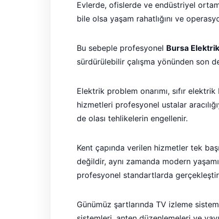
Evlerde, ofislerde ve endüstriyel orta
bile olsa yaşam rahatlığını ve operasyo
Bu sebeple profesyonel
Bursa Elektrik
sürdürülebilir çalışma yönünden son der
Elektrik problem onarımı, sıfır elektri
hizmetleri profesyonel ustalar aracılığ
de olası tehlikelerin engellenir.
Kent çapında verilen hizmetler tek başın
değildir, aynı zamanda modern yaşamın
profesyonel standartlarda gerçekleştiri
Günümüz şartlarında TV izleme sistemler
sistemleri, anten düzenlemeleri ve yayı