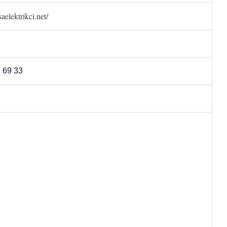
saelektrikci.net/
 69 33