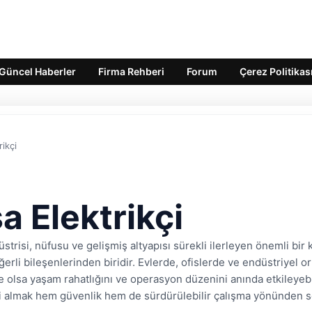
Güncel Haberler
Firma Rehberi
Forum
Çerez Politikas
rikçi
a Elektrikçi
strisi, nüfusu ve gelişmiş altyapısı sürekli ilerleyen önemli bir 
erli bileşenlerinden biridir. Evlerde, ofislerde ve endüstriyel o
le olsa yaşam rahatlığını ve operasyon düzenini anında etkileyeb
i almak hem güvenlik hem de sürdürülebilir çalışma yönünden so