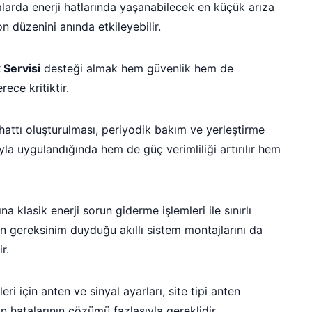
mlarda enerji hatlarında yaşanabilecek en küçük arıza
n düzenini anında etkileyebilir.
 Servisi
desteği almak hem güvenlik hem de
ece kritiktir.
k hattı oluşturulması, periyodik bakım ve yerleştirme
ıyla uygulandığında hem de güç verimliliği artırılır hem
a klasik enerji sorun giderme işlemleri ile sınırlı
 gereksinim duyduğu akıllı sistem montajlarını da
r.
i için anten ve sinyal ayarları, site tipi anten
n hatalarının çözümü fazlasıyla gereklidir.