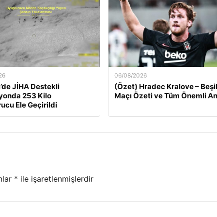
26
06/08/2026
’de JİHA Destekli
(Özet) Hradec Kralove – Beşi
yonda 253 Kilo
Maçı Özeti ve Tüm Önemli An
ucu Ele Geçirildi
nlar
*
ile işaretlenmişlerdir