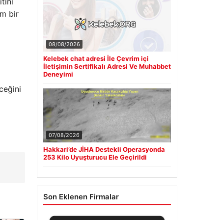
tını
m bir
08/08/2026
Kelebek chat adresi İle Çevrim içi
İletişimin Sertifikalı Adresi Ve Muhabbet
Deneyimi
ceğini
07/08/2026
Hakkari’de JİHA Destekli Operasyonda
253 Kilo Uyuşturucu Ele Geçirildi
Son Eklenen Firmalar