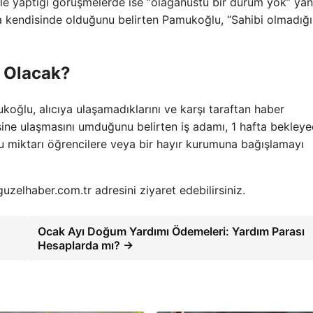
le yaptığı görüşmelerde ise “olağanüstü bir durum yok” yanı
la kendisinde olduğunu belirten Pamukoğlu, “Sahibi olmadığı
 Olacak?
koğlu, alıcıya ulaşamadıklarını ve karşı taraftan haber
disine ulaşmasını umduğunu belirten iş adamı, 1 hafta bekleye
u miktarı öğrencilere veya bir hayır kurumuna bağışlamayı
 guzelhaber.com.tr adresini ziyaret edebilirsiniz.
Ocak Ayı Doğum Yardımı Ödemeleri: Yardım Parası
Hesaplarda mı? →