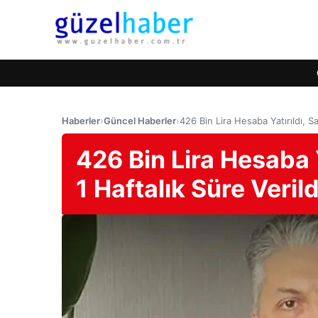
Haberler
›
Güncel Haberler
›
426 Bin Lira Hesaba Yatırıldı, S
426 Bin Lira Hesaba 
1 Haftalık Süre Verild