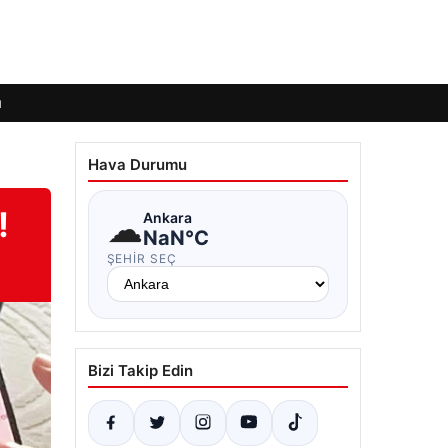
ı
Hava Durumu
!
☁
Ankara
NaN°C
ŞEHIR SEÇ
Bizi Takip Edin