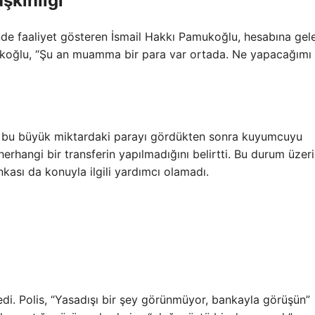
şkınlığı
nde faaliyet gösteren İsmail Hakkı Pamukoğlu, hesabına ge
mukoğlu, “Şu an muamma bir para var ortada. Ne yapacağımı
n bu büyük miktardaki parayı gördükten sonra kuyumcuyu
herhangi bir transferin yapılmadığını belirtti. Bu durum üzer
kası da konuyla ilgili yardımcı olamadı.
di. Polis, “Yasadışı bir şey görünmüyor, bankayla görüşün”