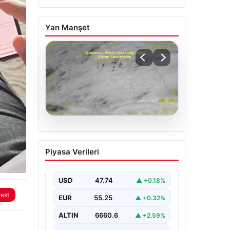
Yan Manşet
06.08.2026
(Özet) Hradec Kralove –
Piyasa Verileri
Beşiktaş Maçı Özeti ve
Tüm Önemli Anları
USD
47.74
▲ +0.18%
rest
EUR
55.25
▲ +0.32%
ALTIN
6660.6
▲ +2.59%