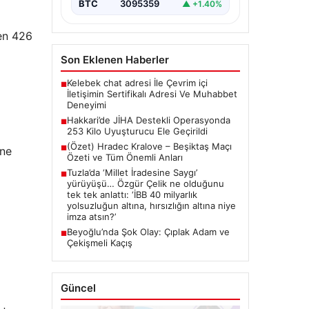
BTC
3095359
▲ +1.40%
len 426
Son Eklenen Haberler
Kelebek chat adresi İle Çevrim içi
■
İletişimin Sertifikalı Adresi Ve Muhabbet
Deneyimi
Hakkari’de JİHA Destekli Operasyonda
■
253 Kilo Uyuşturucu Ele Geçirildi
(Özet) Hradec Kralove – Beşiktaş Maçı
■
ine
Özeti ve Tüm Önemli Anları
Tuzla’da ‘Millet İradesine Saygı’
■
yürüyüşü… Özgür Çelik ne olduğunu
tek tek anlattı: ‘İBB 40 milyarlık
yolsuzluğun altına, hırsızlığın altına niye
imza atsın?’
Beyoğlu’nda Şok Olay: Çıplak Adam ve
■
Çekişmeli Kaçış
Güncel