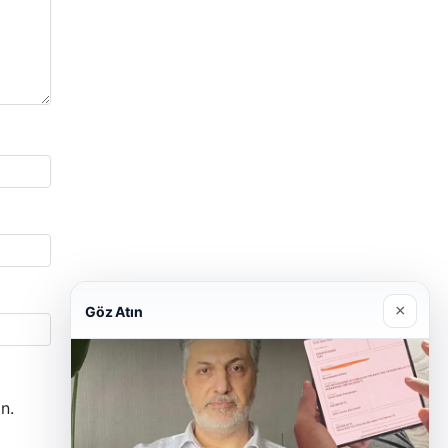
×
Göz Atın
n.